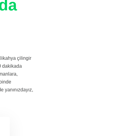
da
ikahya çilingir
0 dakikada
tmanlara,
ipinde
de yanınızdayız,