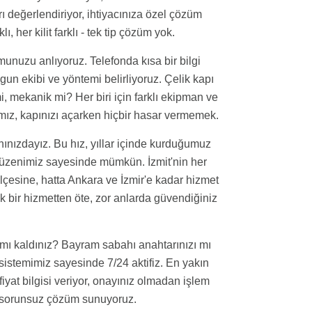
 değerlendiriyor, ihtiyacınıza özel çözüm
ı, her kilit farklı - tek tip çözüm yok.
unuzu anlıyoruz. Telefonda kısa bir bilgi
ygun ekibi ve yöntemi belirliyoruz. Çelik kapı
i, mekanik mi? Her biri için farklı ekipman ve
mız, kapınızı açarken hiçbir hasar vermemek.
ınızdayız. Bu hız, yıllar içinde kurduğumuz
 düzenimiz sayesinde mümkün. İzmit'nin her
ilçesine, hatta Ankara ve İzmir'e kadar hizmet
nik bir hizmetten öte, zor anlarda güvendiğiniz
mı kaldınız? Bayram sabahı anahtarınızı mı
sistemimiz sayesinde 7/24 aktifiz. En yakın
 fiyat bilgisi veriyor, onayınız olmadan işlem
ı, sorunsuz çözüm sunuyoruz.