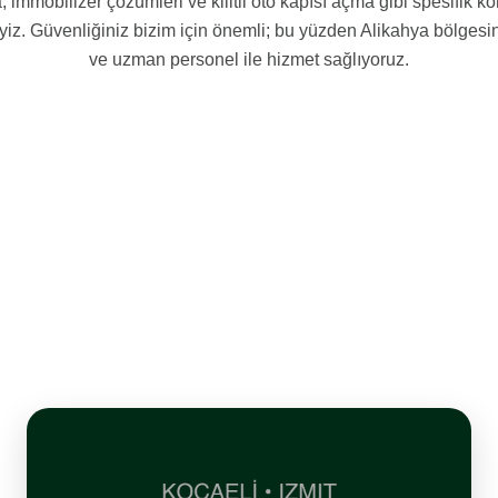
 immobilizer çözümleri ve kilitli oto kapısı açma gibi spesifik k
yiz. Güvenliğiniz bizim için önemli; bu yüzden Alikahya bölgesi
ve uzman personel ile hizmet sağlıyoruz.