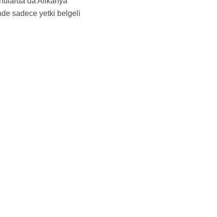
onularda da Alikahya
nde sadece yetki belgeli