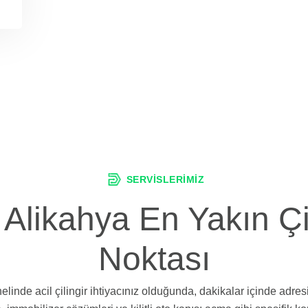
SERVISLERIMIZ
 Alikahya En Yakın Çi
Noktası
nelinde acil çilingir ihtiyacınız olduğunda, dakikalar içinde adres