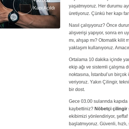
+50.000
yaşatmıyoruz. Her durumu ayrı
Kapı Açıldı
üretiyoruz. Çünkü her kapı farkl
Nasıl çalışıyoruz? Önce durum
alışverişi yapıyor, sonra en u
mı, ahşap mı? Otomatik kilit m
yaklaşım kullanıyoruz. Amacı
Ortalama 10 dakika içinde yan
ekip ağı ve sistemli çalışma
noktasına, İstanbul'un birçok 
veriyoruz. Yakın Çilingir, tek
bir dost.
Gece 03.00 sularında kapıda 
kaybettiniz?
Nöbetçi çilingir
ekibimizi yönlendiriyor, şeffaf
başlatmıyoruz. Güvenli, hızl