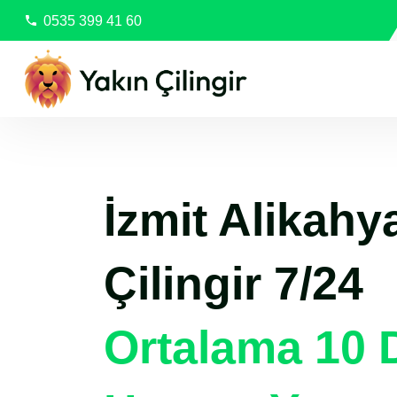
0535 399 41 60
İzmit Alikahy
Çilingir 7/24
Ortalama 10 