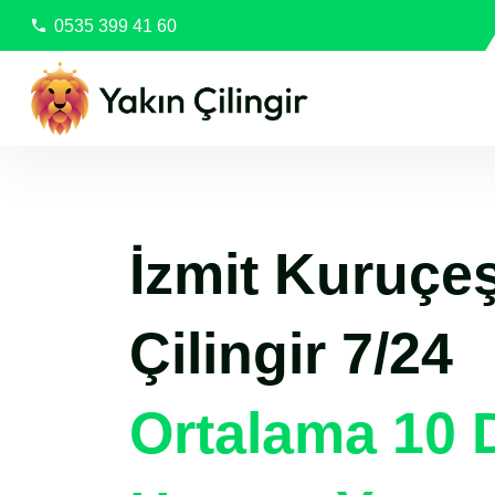
0535 399 41 60
İzmit Kuruç
Çilingir 7/24
Ortalama 10 