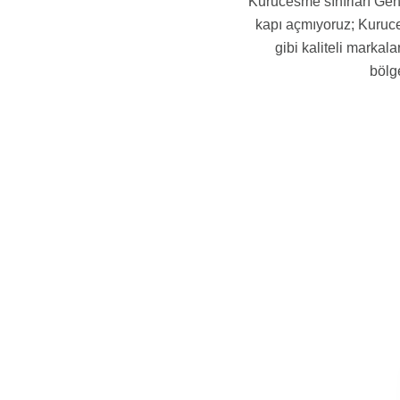
Kurucesme sınırları Gene
kapı açmıyoruz; Kuruces
gibi kaliteli markal
bölg