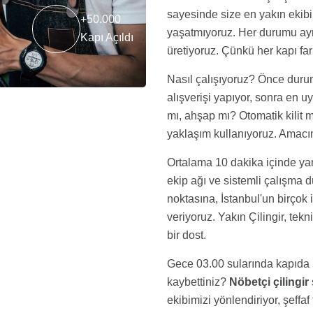
sayesinde size en yakın ekibi
+50.000
yaşatmıyoruz. Her durumu ayrı
Kapı Açıldı
üretiyoruz. Çünkü her kapı farkl
Nasıl çalışıyoruz? Önce durum
alışverişi yapıyor, sonra en u
mı, ahşap mı? Otomatik kilit m
yaklaşım kullanıyoruz. Amacı
Ortalama 10 dakika içinde yan
ekip ağı ve sistemli çalışma
noktasına, İstanbul'un birçok 
veriyoruz. Yakın Çilingir, tek
bir dost.
Gece 03.00 sularında kapıda 
kaybettiniz?
Nöbetçi çilingir
ekibimizi yönlendiriyor, şeffaf