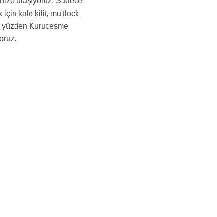
sinize ulaşıyoruz. Sadece
çin kale kilit, multlock
; bu yüzden Kurucesme
oruz.