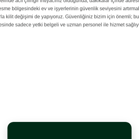
linde acil çilingir ihtiyacınız olduğunda, dakikalar içinde adre
me bölgesindeki ev ve işyerlerinin güvenlik seviyesini artırmak i
arla kilit değişimi de yapıyoruz. Güvenliğiniz bizim için önemli
esinde sadece yetki belgeli ve uzman personel ile hizmet sağlıy