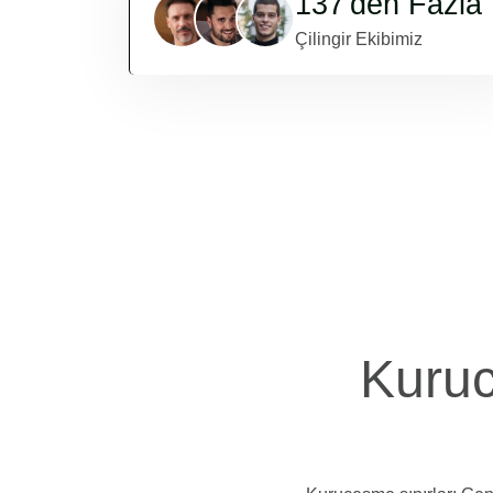
137'den Fazla
Çilingir Ekibimiz
Kuruc