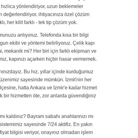
 hızlıca yönlendiriyor, uzun beklemeler
 değerlendiriyor, ihtiyacınıza özel çözüm
ı, her kilit farklı - tek tip çözüm yok.
unuzu anlıyoruz. Telefonda kısa bir bilgi
ygun ekibi ve yöntemi belirliyoruz. Çelik kapı
i, mekanik mi? Her biri için farklı ekipman ve
mız, kapınızı açarken hiçbir hasar vermemek.
ınızdayız. Bu hız, yıllar içinde kurduğumuz
 düzenimiz sayesinde mümkün. İzmit'nin her
ilçesine, hatta Ankara ve İzmir'e kadar hizmet
nik bir hizmetten öte, zor anlarda güvendiğiniz
mı kaldınız? Bayram sabahı anahtarınızı mı
sistemimiz sayesinde 7/24 aktifiz. En yakın
 fiyat bilgisi veriyor, onayınız olmadan işlem