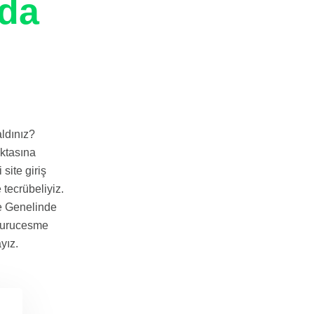
da
ldınız?
oktasına
site giriş
e tecrübeliyiz.
me Genelinde
. Kurucesme
yız.