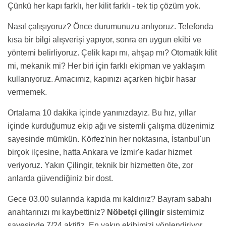
Çünkü her kapı farklı, her kilit farklı - tek tip çözüm yok.
Nasıl çalışıyoruz? Önce durumunuzu anlıyoruz. Telefonda
kısa bir bilgi alışverişi yapıyor, sonra en uygun ekibi ve
yöntemi belirliyoruz. Çelik kapı mı, ahşap mı? Otomatik kilit
mi, mekanik mi? Her biri için farklı ekipman ve yaklaşım
kullanıyoruz. Amacımız, kapınızı açarken hiçbir hasar
vermemek.
Ortalama 10 dakika içinde yanınızdayız. Bu hız, yıllar
içinde kurduğumuz ekip ağı ve sistemli çalışma düzenimiz
sayesinde mümkün. Körfez'nin her noktasına, İstanbul'un
birçok ilçesine, hatta Ankara ve İzmir'e kadar hizmet
veriyoruz. Yakın Çilingir, teknik bir hizmetten öte, zor
anlarda güvendiğiniz bir dost.
Gece 03.00 sularında kapıda mı kaldınız? Bayram sabahı
anahtarınızı mı kaybettiniz?
Nöbetçi çilingir
sistemimiz
sayesinde 7/24 aktifiz. En yakın ekibimizi yönlendiriyor,