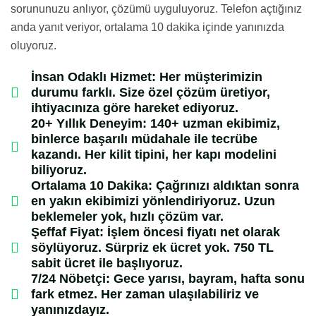
sorununuzu anlıyor, çözümü uyguluyoruz. Telefon açtığınız
anda yanıt veriyor, ortalama 10 dakika içinde yanınızda
oluyoruz.
İnsan Odaklı Hizmet:
Her müşterimizin
durumu farklı. Size özel çözüm üretiyor,
ihtiyacınıza göre hareket ediyoruz.
20+ Yıllık Deneyim:
140+ uzman ekibimiz,
binlerce başarılı müdahale ile tecrübe
kazandı. Her kilit tipini, her kapı modelini
biliyoruz.
Ortalama 10 Dakika:
Çağrınızı aldıktan sonra
en yakın ekibimizi yönlendiriyoruz. Uzun
beklemeler yok, hızlı çözüm var.
Şeffaf Fiyat:
İşlem öncesi fiyatı net olarak
söylüyoruz. Sürpriz ek ücret yok. 750 TL
sabit ücret ile başlıyoruz.
7/24 Nöbetçi:
Gece yarısı, bayram, hafta sonu
fark etmez. Her zaman ulaşılabiliriz ve
yanınızdayız.