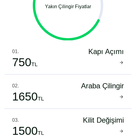
Yakın Çilingir Fiyatlar
Kapı Açımı
01.
750
TL
Araba Çilingir
02.
1650
TL
Kilit Değişimi
03.
1500
TL